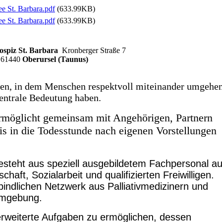
ee St. Barbara.pdf
(633.99KB)
ee St. Barbara.pdf
(633.99KB)
ospiz St. Barbara
Kronberger Straße 7
61440
Oberursel (Taunus)
eben, in dem Menschen respektvoll miteinander umgehe
entrale Bedeutung haben.
ermöglicht gemeinsam mit Angehörigen, Partnern
is in die Todesstunde nach eigenen Vorstellungen
esteht aus speziell ausgebildetem Fachpersonal a
haft, Sozialarbeit und qualifizierten Freiwilligen.
ndlichen Netzwerk aus Palliativmedizinern und
Umgebung.
weiterte Aufgaben zu ermöglichen, dessen