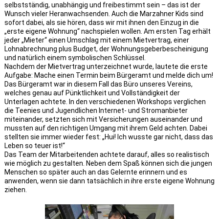
selbstständig, unabhängig und freibestimmt sein – das ist der
Wunsch vieler Heranwachsenden. Auch die Marzahner Kids sind
sofort dabei, als sie hören, dass wir mit ihnen den Einzug in die
„erste eigene Wohnung“ nachspielen wollen. Am ersten Tag erhält
jeder „Mieter“ einen Umschlag mit einem Mietvertrag, einer
Lohnabrechnung plus Budget, der Wohnungsgeberbescheinigung
und natürlich einem symbolischen Schlüssel.
Nachdem der Mietvertrag unterzeichnet wurde, lautete die erste
Aufgabe: Mache einen Termin beim Bürgeramt und melde dich um!
Das Bürgeramt war in diesem Fall das Büro unseres Vereins,
welches genau auf Pünktlichkeit und Vollständigkeit der
Unterlagen achtete. In den verschiedenen Workshops verglichen
die Teenies und Jugendlichen Internet- und Stromanbieter
miteinander, setzten sich mit Versicherungen auseinander und
mussten auf den richtigen Umgang mit ihrem Geld achten. Dabei
stellten sie immer wieder fest: „Hui! Ich wusste gar nicht, dass das
Leben so teuer ist!“
Das Team der Mitarbeitenden achtete darauf, alles so realistisch
wie möglich zu gestalten. Neben dem Spaß können sich die jungen
Menschen so später auch an das Gelernte erinnern und es
anwenden, wenn sie dann tatsächlich in ihre erste eigene Wohnung
ziehen.