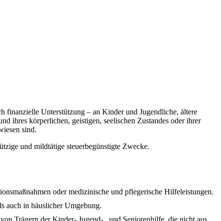
h finanzielle Unterstützung – an Kinder und Jugendliche, ältere
d ihres körperlichen, geistigen, seelischen Zustandes oder ihrer
wiesen sind.
nützige und mildtätige steuerbegünstigte Zwecke.
tionsmaßnahmen oder medizinische und pflegerische Hilfeleistungen.
 als auch in häuslicher Umgebung.
n Trägern der Kinder- Jugend- und Seniorenhilfe, die nicht aus